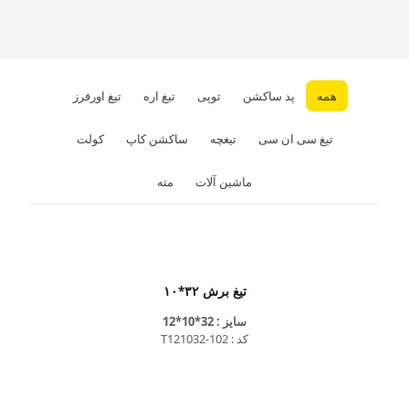
همه
پد ساکشن
توپی
تیغ اره
تیغ اورفرز
تیغ سی ان سی
تیغچه
ساکشن کاپ
کولت
ماشین آلات
مته
تیغ برش ۳۲*۱۰
سایز : 32*10*12
کد : T121032-102