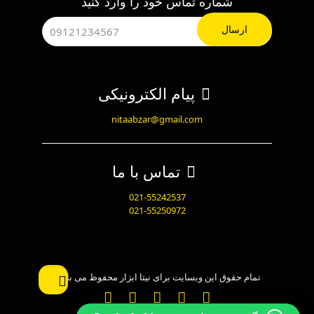
شماره تماس خود را وارد کنید
پیام الکترونیکی
nitaabzar@gmail.com
تماس با ما
021-55242537
021-55250972
تمام حقوق این وبسایت برای نیتا ابزار محفوظ می باشد