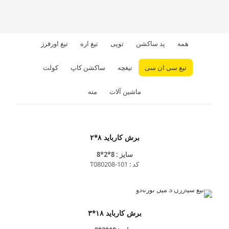
همه
پد ساکشن
توپی
تیغ اره
تیغ اورفرز
تیغ سی ان سی
تیغچه
ساکشن کاپ
کولت
ماشین آلات
مته
برش کارباید ۸*۲
سایز : 8*2*8
کد : T080208-101
برش کارباید ۱۸*۳