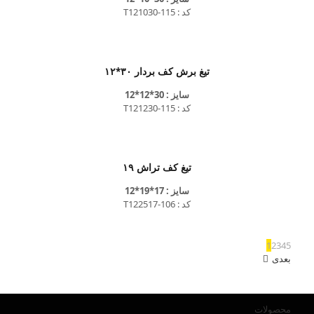
کد : T121030-115
تیغ برش کف بردار ۳۰*۱۲
سایز : 30*12*12
کد : T121230-115
تیغ کف تراش ۱۹
سایز : 17*19*12
کد : T122517-106
1
2
3
4
5
بعدی
محصولات