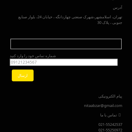
آدرس
تهران، اسلامشهر،شهرک صنعتی چهاردانگه ، خیابان 24، بلوار صنایع
جنوبی ، پلاک 30
شماره تماس خود را وارد کنید
پیام الکترونیکی
nitaabzar@gmail.com
تماس با ما
021-55242537
021-55250972