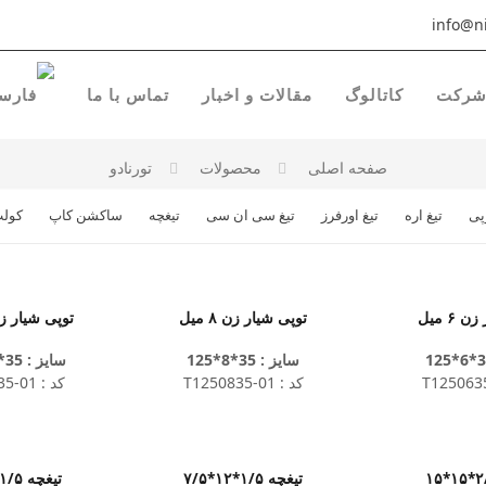
info@ni
رکت
کاتالوگ
مقالات و اخبار
تماس با ما
صفحه اصلی
محصولات
تورنادو
پی
تیغ اره
تیغ اورفرز
تیغ سی ان سی
تیغچه
ساکشن کاپ
کول
 ۶ میل
توپی شیار زن ۸ میل
توپی شیار زن ۱۰ 
سایز : 35*8*125
سایز : 35*10*125
کد : T1250835-01
کد : T1251035-01
تیغچه ۱/۵*۱۲*۷/۵
تیغچه ۱/۵*۱۲*۲۰