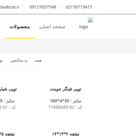
taabzar.ir
09127657548
02156719415
صفحه اصلی
محصولات
ش
همه
پد ساکشن
تو
توپی فینگر جوینت
توپی شیار زن
سایز : 35*4*160
سایز : 35*6*125
کد : T1600435-02
کد : T1250635-01
تیغچه ۲*۱۴*۱۴
تیغچه ۲/۵*۱۵*۱۵