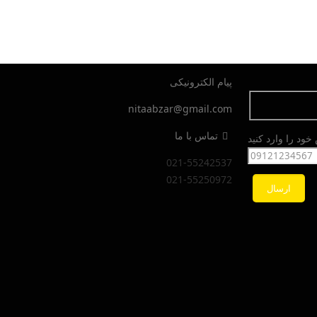
پیام الکترونیکی
nitaabzar@gmail.com
تماس با ما
ود را وارد کنید
021-55242537
021-55250972