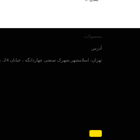
محصولات
آدرس
تهران، اسلامشهر،شهرک صنعتی چهاردانگه ، خیابان 24، بلوار صنایع جنوبی ، پلاک 30