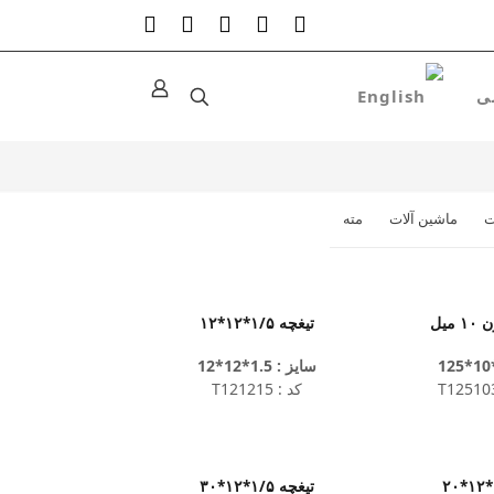
ت
ماشین آلات
مته
میل
تیغچه ۱/۵*۱۲*۱۲
سایز : 1.5*12*12
کد : T121215
تیغچه ۱/۵*۱۲*۳۰