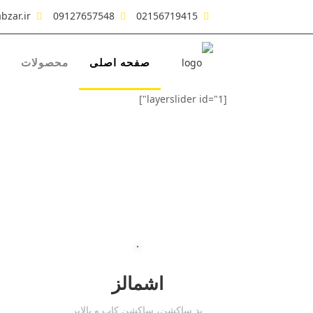
bzar.ir
09127657548
02156719415
صفحه اصلی
محصولات
[layerslider id="1"]
اشمالز
پد ساکشن، ساکشن کاپ و بالابر