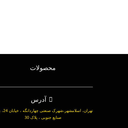
تیغ تونیک کلاسیک قطر ۳۴.۹ تورنادو
محصولات
آدرس
تهران، اسلامشهر،ش
صنایع جنوبی ، پلاک 30