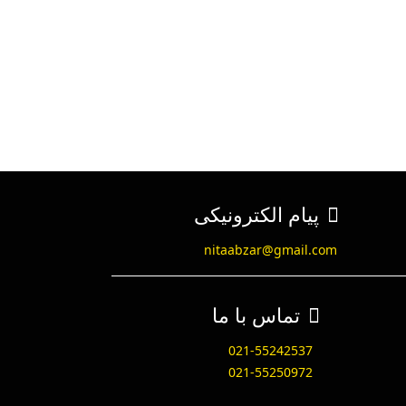
پروفیل نوک تیز قطر ۱۲
برش ۶ میل کارگیر ۲۰ شفت ۸
تیغ شیارزن قطر ۱۲ کارگیر ۳۰ تورنادو
پیام الکترونیکی
nitaabzar@gmail.com
تماس با ما
021-55242537
021-55250972