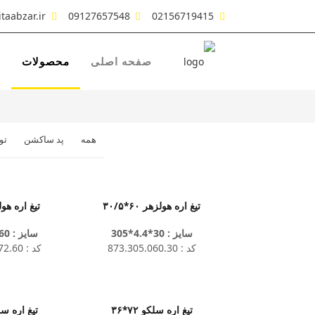
taabzar.ir
09127657548
02156719415
صفحه اصلی
محصولات
ش
همه
پد ساکشن
تو
تیغ اره هولزهر ۶۰*۳۰/۵
تیغ اره هولزما
سایز : 30*4.4*305
سایز : 60*4.4*310
کد : 873.305.060.30
کد : 873.310.072.60
تیغ اره سلکو ۷۲*۳۶
تیغ اره سلکو 