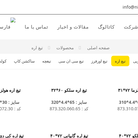
info@ni
رکت
کاتالوگ
مقالات و اخبار
تماس با ما
صفحه اصلی
محصولات
تیغ اره
پی
تیغ اره
تیغ اورفرز
تیغ سی ان سی
تیغچه
ساکشن کاپ
کول
 ۷۲*۳۱
تیغ اره سلکو ۶۰*۳۲
تیغ اره هولزهر ۲
سایز : 65*4.4*320
سایز : 30*4.4*350
کد : 873.320.060.65
کد : 873.350.072.30
۷۲*۴۰
تیغ اره گابیانی ۷۲*۴۰
تیغ اره کی دی تی 