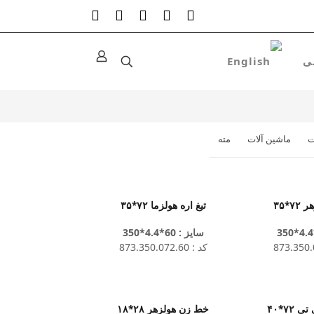
ت
ماشین آلات
مته
۷*۳۵
تیغ اره هولزما ۷۲*۳۵
سایز : 60*4.4*350
کد : 873.350.072.60
۷۲*۴۰
خط زن هولزهر ۲۸*۱۸