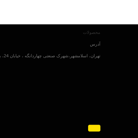
محصولات
آدرس
تهران، اسلامشهر،شهرک صنعتی چهاردانگه ، خیابان 24، بلوار صنایع جنوبی ، پلاک 30