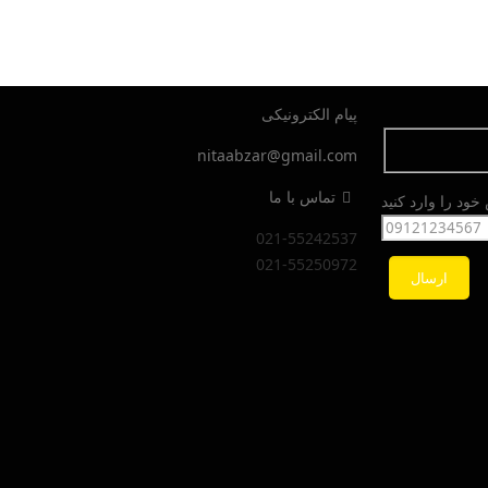
پیام الکترونیکی
nitaabzar@gmail.com
تماس با ما
ود را وارد کنید
021-55242537
021-55250972