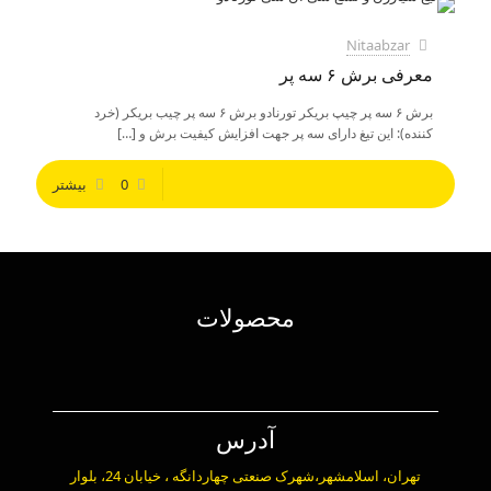
Nitaabzar
معرفی برش ۶ سه پر
برش ۶ سه پر چیپ بریکر تورنادو برش ۶ سه پر چیب بریکر (خرد
کننده): این تیغ دارای سه پر جهت افزایش کیفیت برش و
[…]
0
بیشتر
محصولات
آدرس
تهران، اسلامشهر،شهرک صنعتی چهاردانگه ، خیابان 24، بلوار