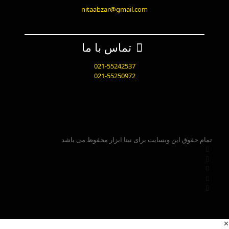
nitaabzar@gmail.com
تماس با ما
021-55242537
021-55250972
تمام حقوق این وبسایت برای نیتا ابزار محفوظ می باشد
✕