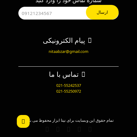
شماره تماس خود را وارد کنید
پیام الکترونیکی
nitaabzar@gmail.com
تماس با ما
021-55242537
021-55250972
تمام حقوق این وبسایت برای نیتا ابزار محفوظ می باشد