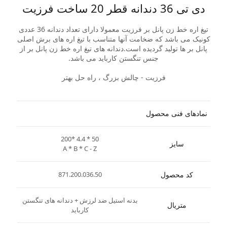
دی تی 36 دندانه قطر 20 ساخت فرزیت
تیغ اره خط زن پانل بر فرزیت معمولا دارای تعداد دندانه 36 عددی
کونیک می باشد که ضخامت آنها متناسب با تیغ اره های برش اصلی
پانل بر ها تولید گردیده است.دندانه های تیغ اره خط زن پانل بر از
جنس تنگستن کارباید می باشد.
فرزیت - چالش بزرگ ، راه حل بهتر
نمادهای فنی محصول
200* 4.4 * 50
سایز
A * B * C - Z
کد محصول
871.200.036.50
بدنه استیل ضد لرزش + دندانه های تنگستن
متریال
کارباید