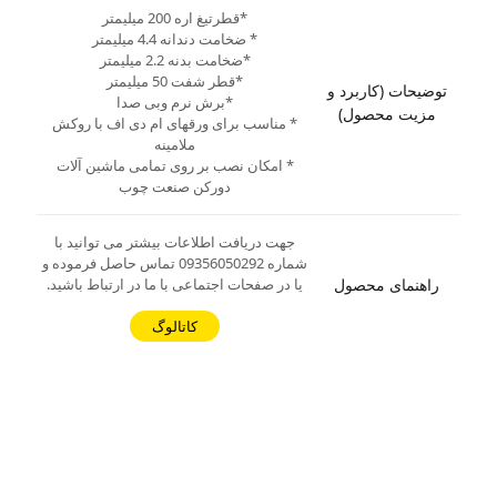
*قطرتیغ اره 200 میلیمتر
* ضخامت دندانه 4.4 میلیمتر
*ضخامت بدنه 2.2 میلیمتر
*قطر شفت 50 میلیمتر
توضیحات (کاربرد و
*برش نرم وبی صدا
مزیت محصول)
* مناسب برای ورقهای ام دی اف با روکش
ملامینه
* امکان نصب بر روی تمامی ماشین آلات
دورکن صنعت چوب
جهت دریافت اطلاعات بیشتر می توانید با
شماره 09356050292 تماس حاصل فرموده و
راهنمای محصول
یا در صفحات اجتماعی با ما در ارتباط باشید.
کاتالوگ