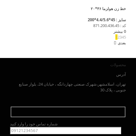
خط زن هولزما ۳۶*۲۰
سایز : 45*4.4/5.6*200
کد : 871.200.436.45
0
بیشتر
1
2
3
4
5
بعدی
محصولات
آدرس
تهران، اسلامشهر،شهرک صنعتی چهاردانگه ، خیابان 24، بلوار صنایع
جنوبی ، پلاک 30
شماره تماس خود را وارد کنید