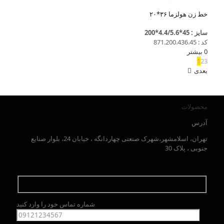
خط زن هولزما ۳۶*۲۰
سایز : 45*4.4/5.6*200
کد : 871.200.436.45
0
بیشتر
1
2
3
بعدی
محصولات
آدرس
تهران، اسلامشهر،شهرک صنعتی چهاردانگه ، خیابان 24، بلوار صنایع
جنوبی ، پلاک 30
شماره تماس خود را وارد کنید