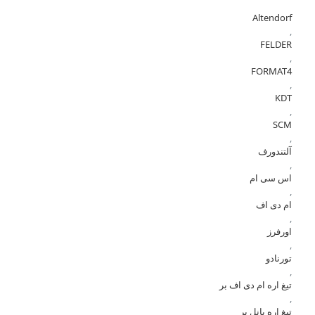
Altendorf
,
FELDER
,
FORMAT4
,
KDT
,
SCM
,
آلتندورف
,
اس سی ام
,
ام دی اف
,
اورفرز
,
تورنادو
,
تیغ اره ام دی اف بر
,
تیغ اره پانل بر