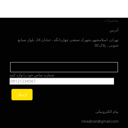
محصولات
آدرس
تهران، اسلامشهر،شهرک صنعتی چهاردانگه ، خیابان 24، بلوار صنایع
جنوبی ، پلاک 30
شماره تماس خود را وارد کنید
پیام الکترونیکی
nitaabzar@gmail.com