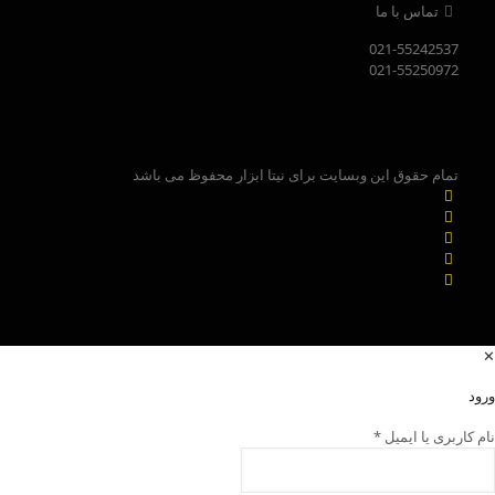
تماس با ما
021-55242537
021-55250972
تمام حقوق این وبسایت برای نیتا ابزار محفوظ می باشد
✕
ورود
نام کاربری یا ایمیل
*