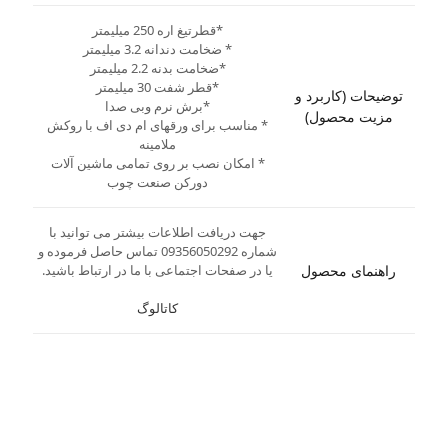
*قطرتیغ اره 250 میلیمتر
* ضخامت دندانه 3.2 میلیمتر
*ضخامت بدنه 2.2 میلیمتر
*قطر شفت 30 میلیمتر
توضیحات (کاربرد و
*برش نرم وبی صدا
مزیت محصول)
* مناسب برای ورقهای ام دی اف با روکش
ملامینه
* امکان نصب بر روی تمامی ماشین آلات
دورکن صنعت چوب
جهت دریافت اطلاعات بیشتر می توانید با
شماره 09356050292 تماس حاصل فرموده و
راهنمای محصول
یا در صفحات اجتماعی با ما در ارتباط باشید.
کاتالوگ