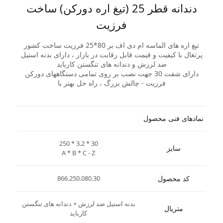
دندانه قطر 25 (تیغ اره دورکن) ساخت
فرزیت
تیغ اره های الماسه ام دی اف بر 80*25 فرزیت ساخت کشور
پرتغال با کیفیت و قیمت قابل رقابت در بازار ، دارای بدنه استیل
ضد لرزش و دندانه های تنگستن کارباید
دارای شفت 30 جهت نصب بر روی تمامی دستگاههای دورکن
فرزیت - چالش بزرگ ، راه حل بهتر با
نمادهای فنی محصول
250 * 3.2 * 30
سایز
A * B * C - Z
کد محصول
866.250.080.30
بدنه استیل ضد لرزش + دندانه های تنگستن
متریال
کارباید