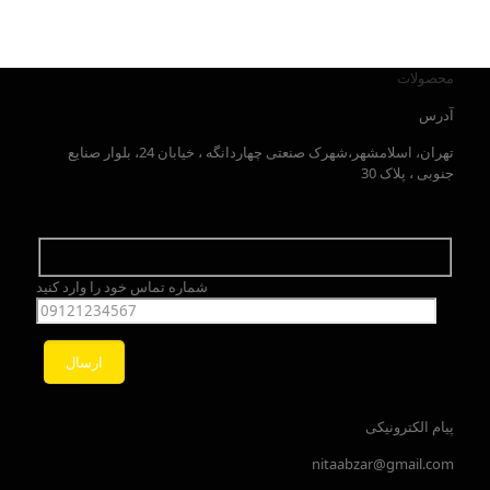
محصولات
آدرس
تهران، اسلامشهر،شهرک صنعتی چهاردانگه ، خیابان 24، بلوار صنایع
جنوبی ، پلاک 30
شماره تماس خود را وارد کنید
پیام الکترونیکی
nitaabzar@gmail.com