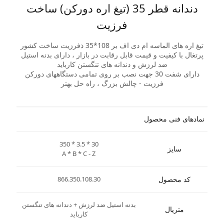
دندانه قطر 35 (تیغ اره دورکن) ساخت
فرزیت
تیغ اره های الماسه ام دی اف بر 108*35 ذفرزیت ساخت کشور
پرتغال با کیفیت و قیمت قابل رقابت در بازار ، دارای بدنه استیل
ضد لرزش و دندانه های تنگستن کارباید
دارای شفت 30 جهت نصب بر روی تمامی دستگاههای دورکن
فرزیت - چالش بزرگ ، راه حل بهتر
نمادهای فنی محصول
350 * 3.5 * 30
سایز
A * B * C - Z
کد محصول
866.350.108.30
بدنه استیل ضد لرزش + دندانه های تنگستن
متریال
کارباید