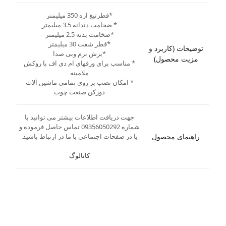
*قطرتیغ اره 350 میلیمتر
* ضخامت دندانه 3.5 میلیمتر
*ضخامت بدنه 2.5 میلیمتر
*قطر شفت 30 میلیمتر
توضیحات (کاربرد و
*برش نرم وبی صدا
مزیت محصول)
* مناسب برای ورقهای ام دی اف با روکش
ملامینه
* امکان نصب بر روی تمامی ماشین آلات
دورکن صنعت چوب
جهت دریافت اطلاعات بیشتر می توانید با
شماره 09356050292 تماس حاصل فرموده و
راهنمای محصول
یا در صفحات اجتماعی با ما در ارتباط باشید.
کاتالوگ