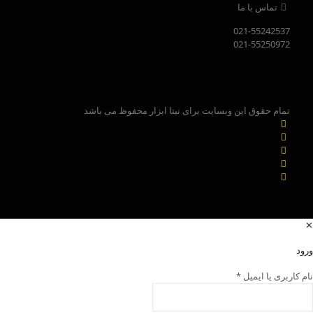
تماس با ما
021-55242537
021-55250972
تمام حقوق این وبسایت برای نیتا ابزار محفوظ می باشد
✕
ورود
نام کاربری یا ایمیل
*