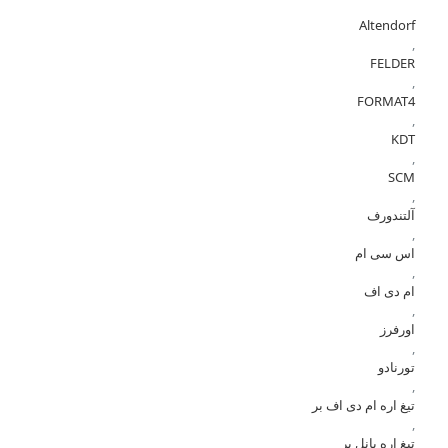
Altendorf
,
FELDER
,
FORMAT4
,
KDT
,
SCM
,
آلتندورف
,
اس سی ام
,
ام دی اف
,
اورفرز
,
تورنادو
,
تیغ اره ام دی اف بر
,
تیغ اره پانل بر