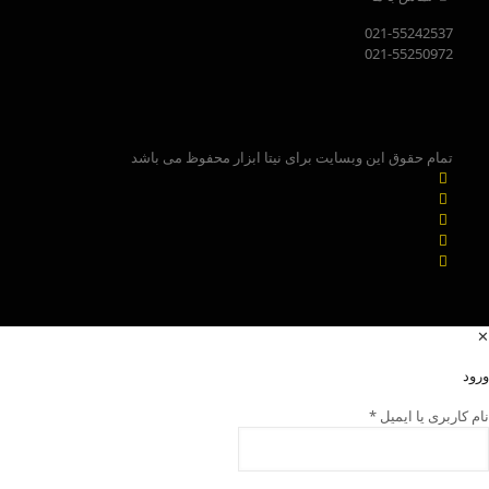
021-55242537
021-55250972
تمام حقوق این وبسایت برای نیتا ابزار محفوظ می باشد
✕
ورود
نام کاربری یا ایمیل
*