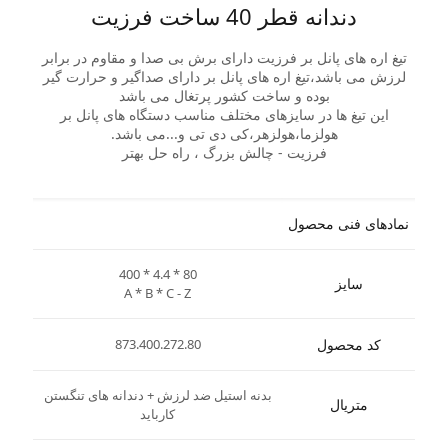
دندانه قطر 40 ساخت فرزیت
تیغ اره های پانل بر فرزیت دارای برش بی صدا و مقاوم در برابر
لرزش می باشد،تیغ اره های پانل بر دارای صداگیر و حرارت گیر
بوده و ساخت کشور پرتغال می باشد
این تیغ ها در سایزهای مختلف مناسب دستگاه های پانل بر
هولزما،هولزهر،کی دی تی و...می باشد.
فرزیت - چالش بزرگ ، راه حل بهتر
نمادهای فنی محصول
400 * 4.4 * 80
سایز
A * B * C - Z
کد محصول
873.400.272.80
بدنه استیل ضد لرزش + دندانه های تنگستن
متریال
کارباید