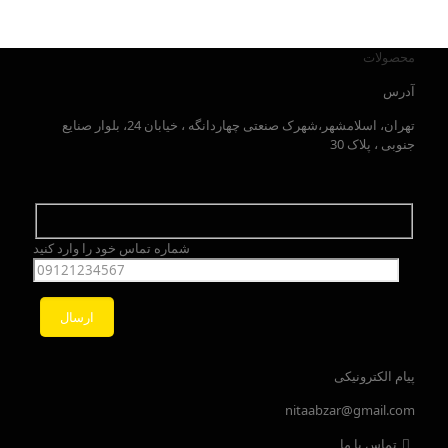
محصولات
آدرس
تهران، اسلامشهر،شهرک صنعتی چهاردانگه ، خیابان 24، بلوار صنایع
جنوبی ، پلاک 30
شماره تماس خود را وارد کنید
پیام الکترونیکی
nitaabzar@gmail.com
تماس با ما