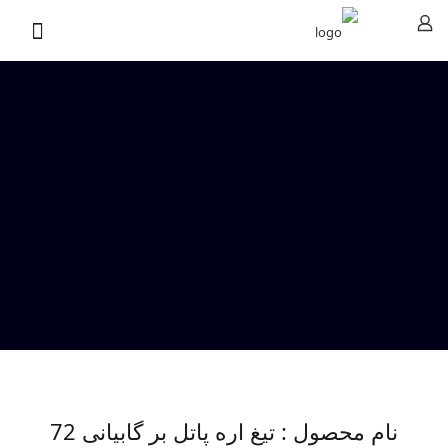
نام محصول : تیغ اره پاتل بر گابیانی 72