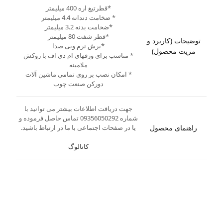
*قطرتیغ اره 400 میلیمتر
* ضخامت دندانه 4.4 میلیمتر
*ضخامت بدنه 3.2 میلیمتر
*قطر شفت 80 میلیمتر
توضیحات (کاربرد و
*برش نرم وبی صدا
مزیت محصول)
* مناسب برای ورقهای ام دی اف با روکش
ملامینه
* امکان نصب بر روی تمامی ماشین آلات
دورکن صنعت چوب
جهت دریافت اطلاعات بیشتر می توانید با
شماره 09356050292 تماس حاصل فرموده و
راهنمای محصول
یا در صفحات اجتماعی با ما در ارتباط باشید.
کاتالوگ