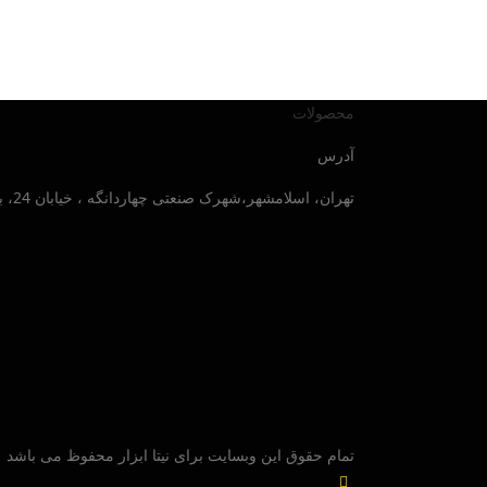
محصولات
آدرس
تهران، اسلامشهر،شهرک صنعتی چهاردانگه ، خیابان 24، بلوار صنایع جنوبی ، پلاک 30
تمام حقوق این وبسایت برای نیتا ابزار محفوظ می باشد