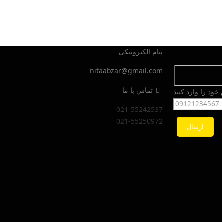
پیام الکترونیکی
nitaabzar@gmail.com
تماس با ما
ود را وارد کنید
021-55242537
021-55250972