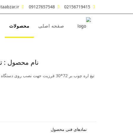
taabzar.ir
09127657548
02156719415
صفحه اصلی
محصولات
ش
نام محصول : تیغ اره چوب بر 72 دندان
تیغ اره چوب بر 72*30 فرزیت جهت ن
نمادهای فنی محصول