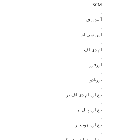
SCM
,
آلتندورف
,
اس سی ام
,
ام دی اف
,
اورفرز
,
تورنادو
,
تیغ اره ام دی اف بر
,
تیغ اره پانل بر
,
تیغ اره چوب بر
,
تیغ اره خط زن دورکن