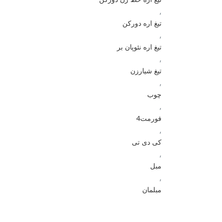
,
تیغ اره دورکن
,
تیغ اره نئوپان بر
,
تیغ شیارزن
,
چوب
,
فورمت4
,
کی دی تی
,
مبل
,
مبلمان