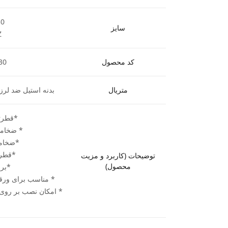
30
سایز
Z
کد محصول
30
متریال
بدنه استیل ضد لرزش
*قطرتیغ اره
* ضخامت دندا
*ضخامت بدنه
*قطر شفت
توضیحات (کاربرد و مزیت
محصول)
*بر
* مناسب برای ورقه
* امکان نصب بر روی