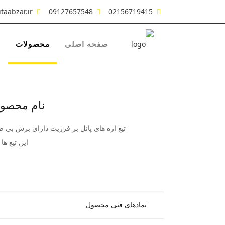
taabzar.ir
09127657548
02156719415
صفحه اصلی
محصولات
ش
نام محصول : تیغ ا
تیغ اره های پانل بر فرزیت دارای برش بی ص
این تیغ ه
نمادهای فنی محصول