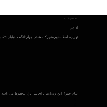
محصولات
آدرس
تهران، اسلامشهر،شهرک صنعتی چهاردانگه ، خیابان 24، بلوار صنایع جنوبی ، پلاک 30
تمام حقوق این وبسایت برای نیتا ابزار محفوظ می باشد