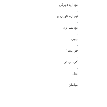
تیغ اره دورکن
,
تیغ اره نئوپان بر
,
تیغ شیارزن
,
چوب
,
فورمت4
,
کی دی تی
,
مبل
,
مبلمان