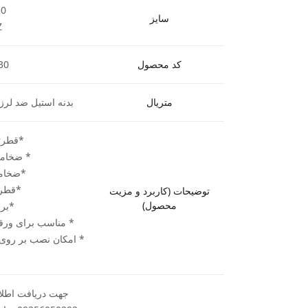
30
سایز
Z
کد محصول
30
متریال
بدنه استیل ضد لرزش
*قطرتیغ اره
* ضخامت دندا
*ضخامت بدنه
*قطر شفت
توضیحات (کاربرد و مزیت
محصول)
*بر
* مناسب برای ورقه
* امکان نصب بر روی
جهت دریافت اطلاع