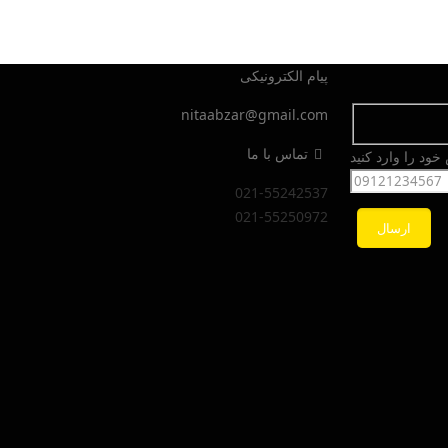
پیام الکترونیکی
nitaabzar@gmail.com
تماس با ما
ود را وارد کنید
021-55242537
021-55250972