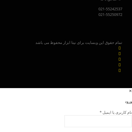
021-55242537
021-55250972
تمام حقوق این وبسایت برای نیتا ابزار محفوظ می باشد
✕
ورود
نام کاربری یا ایمیل
*