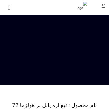
نام محصول : تیغ اره پانل بر هولزما 72