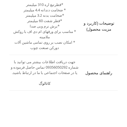
*قطرتیغ اره 310 میلیمتر
* ضخامت دندانه 4.4 میلیمتر
*ضخامت بدنه 3.2 میلیمتر
*قطر شفت 60 میلیمتر
توضیحات (کاربرد و
*برش نرم وبی صدا
مزیت محصول)
* مناسب برای ورقهای ام دی اف با روکش
ملامینه
* امکان نصب بر روی تمامی ماشین آلات
دورکن صنعت چوب
جهت دریافت اطلاعات بیشتر می توانید با
شماره 09356050292 تماس حاصل فرموده و
راهنمای محصول
یا در صفحات اجتماعی با ما در ارتباط باشید.
کاتالوگ