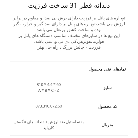
دندانه قطر 31 ساخت فرزیت
تیغ اره های پانل بر فرزیت دارای برش بی صدا و مقاوم در برابر
لرزش می باشد،تیغ اره های پانل بر دارای صداگیر و حرارت گیر
بوده و ساخت کشور پرتغال می باشد
این تیغ ها در سایزهای مختلف مناسب دستگاه های پانل بر
هولزما،هولزهر،کی دی تی و...می باشد.
فرزیت - چالش بزرگ ، راه حل بهتر
نمادهای فنی محصول
310 * 4.4 * 60
سایز
A * B * C - Z
کد محصول
873.310.072.60
بدنه استیل ضد لرزش + دندانه های تنگستن
متریال
کارباید