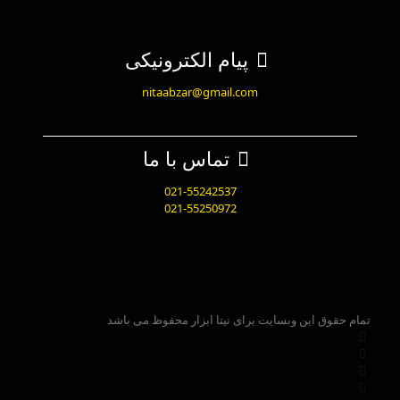
پیام الکترونیکی
nitaabzar@gmail.com
تماس با ما
021-55242537
021-55250972
تمام حقوق این وبسایت برای نیتا ابزار محفوظ می باشد