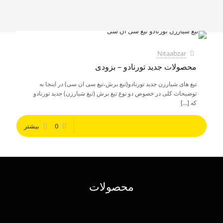
Nitaabzar
محصولات جدید تورنادو – بزودی
تیغ های شیارزن جدید تورنادو(تیغ برش،تیغ سی ان سی) در اینجا به
توضیحات کلی در خصوص دو نوع تیغ برش (تیغ شیارزن) جدید تورنادو
که
[…]
0
بیشتر
محصولات