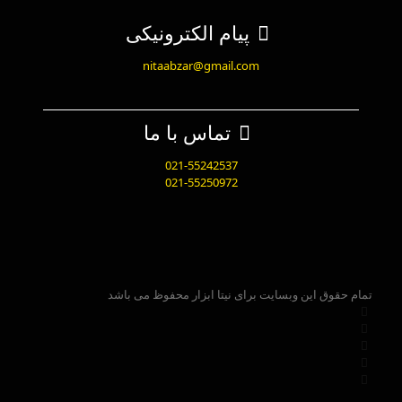
پیام الکترونیکی
nitaabzar@gmail.com
تماس با ما
021-55242537
021-55250972
تمام حقوق این وبسایت برای نیتا ابزار محفوظ می باشد