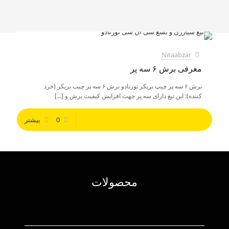
Nitaabzar
معرفی برش ۶ سه پر
برش ۶ سه پر چیپ بریکر تورنادو برش ۶ سه پر چیب بریکر (خرد
کننده): این تیغ دارای سه پر جهت افزایش کیفیت برش و
[…]
0
بیشتر
محصولات