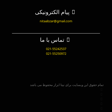
پیام الکترونیکی
nitaabzar@gmail.com
تماس با ما
021-55242537
021-55250972
تمام حقوق این وبسایت برای نیتا ابزار محفوظ می باشد