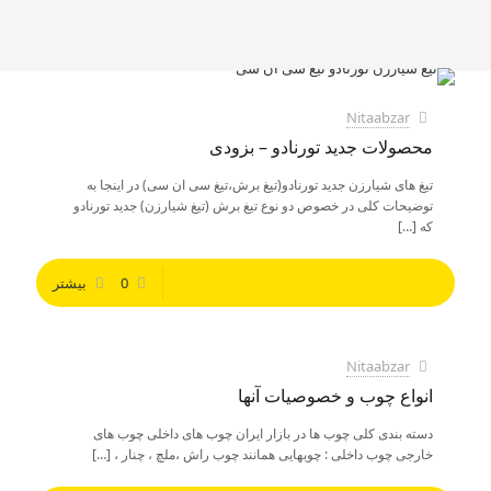
Nitaabzar
محصولات جدید تورنادو – بزودی
تیغ های شیارزن جدید تورنادو(تیغ برش،تیغ سی ان سی) در اینجا به
توضیحات کلی در خصوص دو نوع تیغ برش (تیغ شیارزن) جدید تورنادو
که
[…]
0
بیشتر
Nitaabzar
انواع چوب و خصوصیات آنها
دسته بندی کلی چوب ها در بازار ایران چوب های داخلی چوب های
خارجی چوب داخلی : چوبهایی همانند چوب راش ،ملچ ، چنار ،
[…]