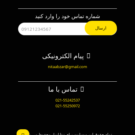
شماره تماس خود را وارد کنید
پیام الکترونیکی
nitaabzar@gmail.com
تماس با ما
021-55242537
021-55250972
تمام حقوق این وبسایت برای نیتا ابزار محفوظ می باشد