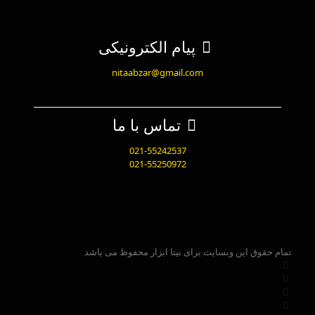
پیام الکترونیکی
nitaabzar@gmail.com
تماس با ما
021-55242537
021-55250972
تمام حقوق این وبسایت برای نیتا ابزار محفوظ می باشد