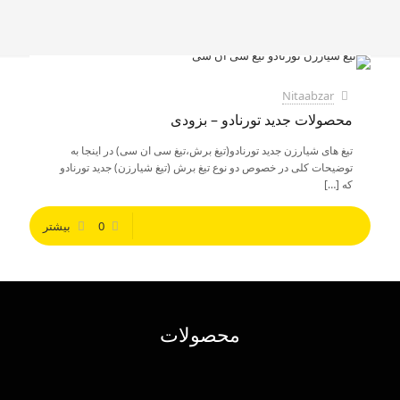
Nitaabzar
محصولات جدید تورنادو – بزودی
تیغ های شیارزن جدید تورنادو(تیغ برش،تیغ سی ان سی) در اینجا به
توضیحات کلی در خصوص دو نوع تیغ برش (تیغ شیارزن) جدید تورنادو
که
[…]
0
بیشتر
محصولات