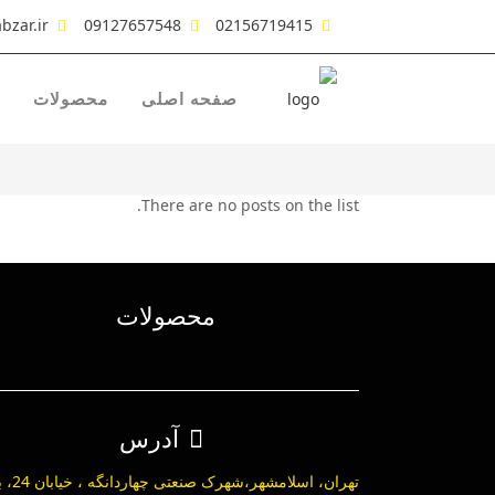
bzar.ir
09127657548
02156719415
صفحه اصلی
محصولات
There are no posts on the list.
محصولات
آدرس
تهران، اسلامشهر،ش