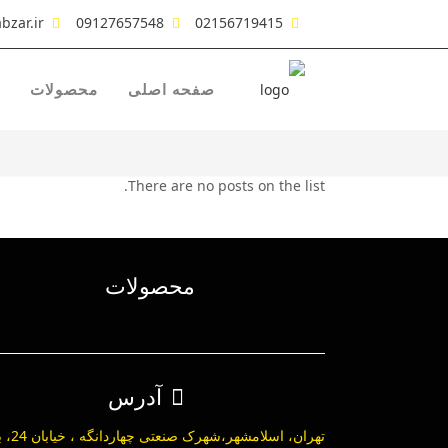
bzar.ir
09127657548
02156719415
صفحه اصلی
محصولات
There are no posts on the list.
محصولات
آدرس
تهران، اسلامشهر،ش