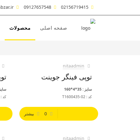
bzar.ir
09127657548
02156719415
صفحه اصلی
محصولات
nitaadmin
توپی فینگر جوینت
توپی
سایز : 35*4*160
سایز : 35*
کد : T1600435-02
کد : 534/101
0
بیشتر
nitaadmin