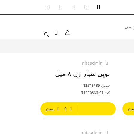
nitaadmin
توپی شیار زن ۸ میل
سایز : 35*8*125
کد : T1250835-01
شتر
0
بیشتر
nitaadmin