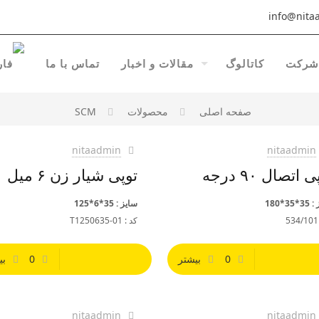
info@nitaa
شرکت
کاتالوگ
مقالات و اخبار
تماس با ما
صفحه اصلی
محصولات
SCM
nitaadmin
nitaadmin
 اتصال ۹۰ درجه
توپی شیار زن ۶ میل
35*180
سایز : 35*6*125
کد : T1250635-01
0
بیشتر
0
بی
nitaadmin
nitaadmin