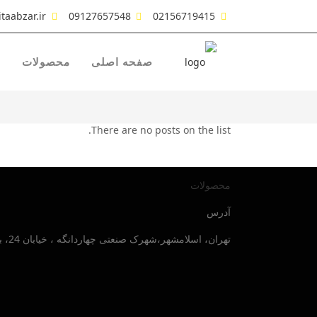
taabzar.ir
09127657548
02156719415
صفحه اصلی
محصولات
ش
There are no posts on the list.
محصولات
آدرس
تهران، اسلامشهر،شهرک صنعتی چهاردانگه ، خیابان 24، بلوار صنایع جنوبی ، پلاک 30