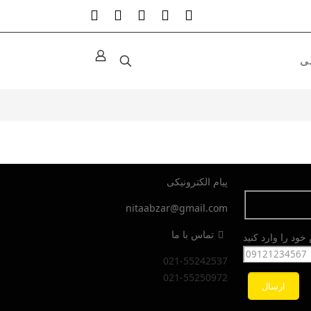
پیام الکترونیکی
nitaabzar@gmail.com
تماس با ما
ود را وارد کنید
021-55242537
021-55250972