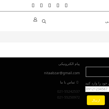
پیام الکترونیکی
nitaabzar@gmail.com
تماس با ما
ود را وارد کنید
021-55242537
021-55250972