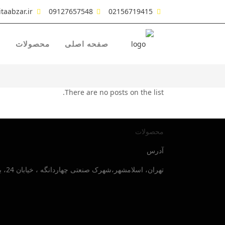
taabzar.ir
09127657548
02156719415
صفحه اصلی
محصولات
ش
There are no posts on the list.
محصولات
آدرس
تهران، اسلامشهر،شهرک صنعتی چهاردانگه ، خیابان 24، بلوار صنایع جنوبی ، پلاک 30