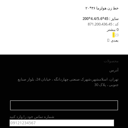
خط زن هولزما ۳۶*۲۰
سایز : 45*4.4/5.6*200
کد : 871.200.436.45
0
بیشتر
1
2
3
بعدی
محصولات
آدرس
تهران، اسلامشهر،شهرک صنعتی چهاردانگه ، خیابان 24، بلوار صنایع
جنوبی ، پلاک 30
شماره تماس خود را وارد کنید