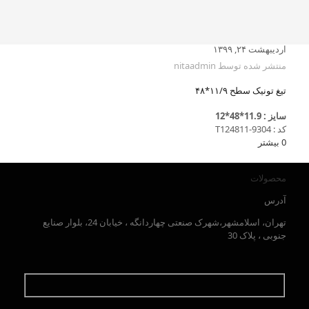
اردیبهشت ۲۴, ۱۳۹۹
منتشر شده توسط
nitaadmin
تیغ تونیک سطح ۱۱/۹*۴۸
سایز : 11.9*48*12
کد : T124811-9304
0
بیشتر
محصولات
آدرس
تهران، اسلامشهر،شهرک صنعتی چهاردانگه ، خیابان 24، بلوار صنایع
جنوبی ، پلاک 30