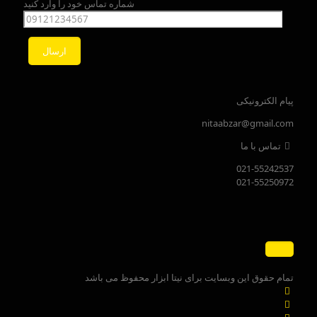
شماره تماس خود را وارد کنید
پیام الکترونیکی
nitaabzar@gmail.com
تماس با ما
021-55242537
021-55250972
تمام حقوق این وبسایت برای نیتا ابزار محفوظ می باشد