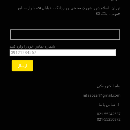
تهران، اسلامشهر،شهرک صنعتی چهاردانگه ، خیابان 24، بلوار صنایع
جنوبی ، پلاک 30
شماره تماس خود را وارد کنید
پیام الکترونیکی
nitaabzar@gmail.com
تماس با ما
021-55242537
021-55250972