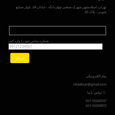
تهران، اسلامشهر،شهرک صنعتی چهاردانگه ، خیابان 24، بلوار صنایع
جنوبی ، پلاک 30
شماره تماس خود را وارد کنید
پیام الکترونیکی
nitaabzar@gmail.com
تماس با ما
021-55242537
021-55250972