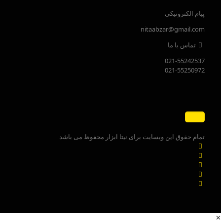
پیام الکترونیکی
nitaabzar@gmail.com
تماس با ما
021-55242537
021-55250972
تمام حقوق این وبسایت برای نیتا ابزار محفوظ می باشد
✕