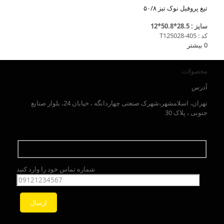
تیغ پروفیل نوک تیز ۵۰/۸
سایز : 28.5*50.8*12
کد : T125028-405
0
بیشتر
محصولات
آدرس
تهران، اسلامشهر،شهرک صنعتی چهاردانگه ، خیابان 24، بلوار صنایع
جنوبی ، پلاک 30
شماره تماس خود را وارد کنید