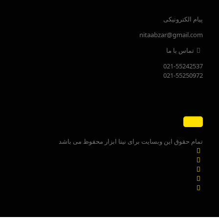
پیام الکترونیکی
nitaabzar@gmail.com
تماس با ما
021-55242537
021-55250972
تمام حقوق این وبسایت برای نیتا ابزار محفوظ می باشد