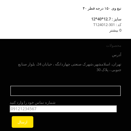
تیغ وی ۱۵۰ درجه قطر ۴۰
سایز : 12.7*40*12
کد : T124012-301
0
بیشتر
محصولات
آدرس
تهران، اسلامشهر،شهرک صنعتی چهاردانگه ، خیابان 24، بلوار صنایع
جنوبی ، پلاک 30
شماره تماس خود را وارد کنید