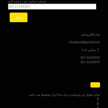
شماره تماس خود را وارد کنید
پیام الکترونیکی
nitaabzar@gmail.com
تماس با ما
021-55242537
021-55250972
تمام حقوق این وبسایت برای نیتا ابزار محفوظ می باشد