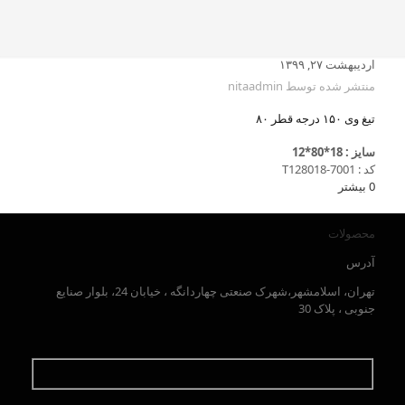
اردیبهشت ۲۷, ۱۳۹۹
منتشر شده توسط
nitaadmin
تیغ وی ۱۵۰ درجه قطر ۸۰
سایز : 18*80*12
کد : T128018-7001
0
بیشتر
محصولات
آدرس
تهران، اسلامشهر،شهرک صنعتی چهاردانگه ، خیابان 24، بلوار صنایع
جنوبی ، پلاک 30