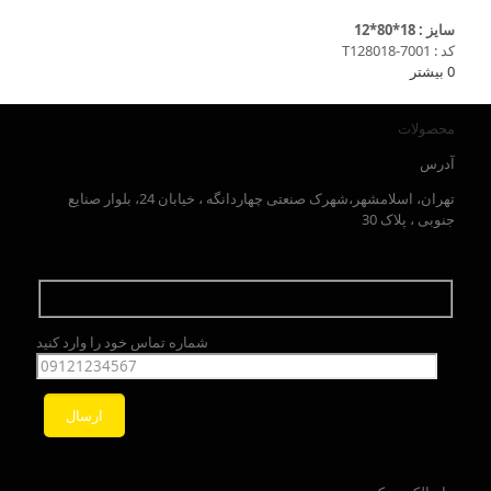
سایز : 18*80*12
کد : T128018-7001
0
بیشتر
محصولات
آدرس
تهران، اسلامشهر،شهرک صنعتی چهاردانگه ، خیابان 24، بلوار صنایع
جنوبی ، پلاک 30
شماره تماس خود را وارد کنید