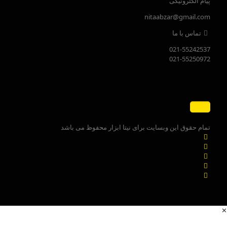
پیام الکترونیکی
nitaabzar@gmail.com
تماس با ما
021-55242537
021-55250972
تمام حقوق این وبسایت برای نیتا ابزار محفوظ می باشد
✕