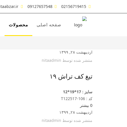
taabzar.ir
09127657548
02156719415
صفحه اصلی
محصولات
ش
اردیبهشت ۲۸, ۱۳۹۹
منتشر شده توسط
nitaadmin
تیغ کف تراش ۱۹
سایز : 17*19*12
کد : T122517-106
0
بیشتر
اردیبهشت ۲۸, ۱۳۹۹
منتشر شده توسط
nitaadmin