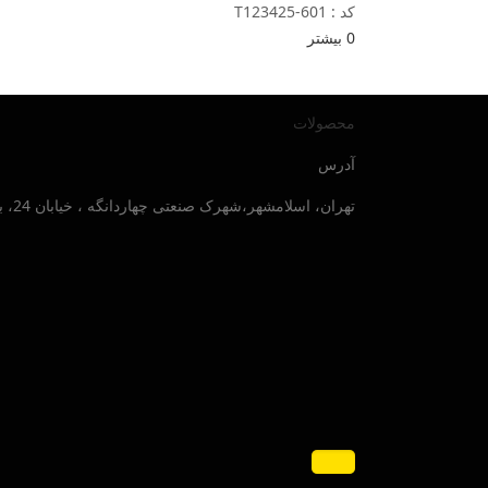
کد : T123425-601
0
بیشتر
محصولات
آدرس
تهران، اسلامشهر،شهرک صنعتی چهاردانگه ، خیابان 24، بلوار صنایع جنوبی ، پلاک 30