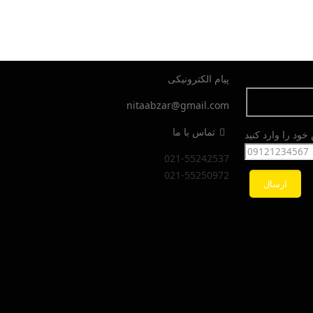
پیام الکترونیکی
nitaabzar@gmail.com
تماس با ما
ود را وارد کنید
021-55242537
021-55250972