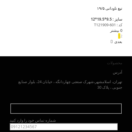
تیغ ناودانی ۱۹/۵
سایز : 9.5*19.5*12
کد : T121909-601
0
بیشتر
1
2
بعدی
محصولات
آدرس
تهران، اسلامشهر،شهرک صنعتی چهاردانگه ، خیابان 24، بلوار صنایع
جنوبی ، پلاک 30
شماره تماس خود را وارد کنید