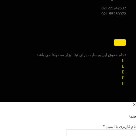
021-55242537
021-55250972
تمام حقوق این وبسایت برای نیتا ابزار محفوظ می باشد
✕
ورود
نام کاربری یا ایمیل
*