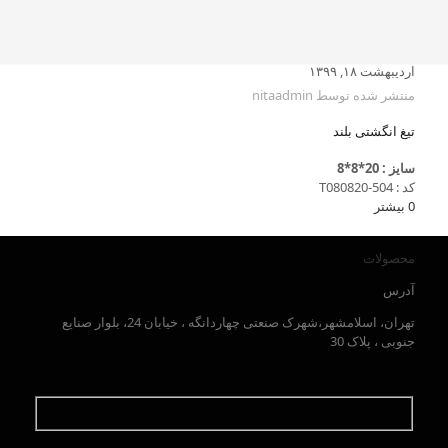
اردیبهشت ۱۸, ۱۳۹۹
منتشر شده توسط
nitaadmin
تیغ انگشتی بلند
سایز : 20*8*8
کد : T080820-504
0
بیشتر
محصولات
آدرس
تهران، اسلامشهر،شهرک صنعتی چهاردانگه ، خیابان 24، بلوار صنایع
جنوبی ، پلاک 30