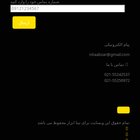
شماره تماس خود را وارد کنید
پیام الکترونیکی
nitaabzar@gmail.com
تماس با ما
021-55242537
021-55250972
تمام حقوق این وبسایت برای نیتا ابزار محفوظ می باشد