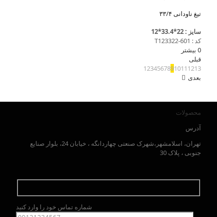
تیغ ناودانی ۳۳/۴
سایز : 22*33.4*12
کد : T123322-601
0
بیشتر
قبلی
1
2
3
4
5
6
7
8
9
10
11
12
13
بعدی
محصولات
آدرس
تهران، اسلامشهر،شهرک صنعتی چهاردانگه ، خیابان 24، بلوار صنایع
جنوبی ، پلاک 30
شماره تماس خود را وارد کنید