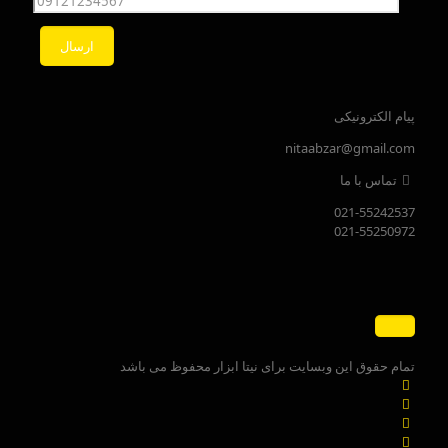
پیام الکترونیکی
nitaabzar@gmail.com
تماس با ما
021-55242537
021-55250972
تمام حقوق این وبسایت برای نیتا ابزار محفوظ می باشد