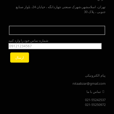
تهران، اسلامشهر،شهرک صنعتی چهاردانگه ، خیابان 24، بلوار صنایع
جنوبی ، پلاک 30
شماره تماس خود را وارد کنید
پیام الکترونیکی
nitaabzar@gmail.com
تماس با ما
021-55242537
021-55250972