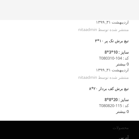
اردیبهشت ۳۱, ۱۳۹۹
منتشر شده توسط
nitaadmin
تیغ برش تک پر ۱۰*۳
سایز : 10*3*8
کد : T080310-104
0
بیشتر
اردیبهشت ۳۱, ۱۳۹۹
منتشر شده توسط
nitaadmin
تیغ برش کف بردار ۲۰*۸
سایز : 20*8*8
کد : T080820-115
0
بیشتر
محصولات
آدرس