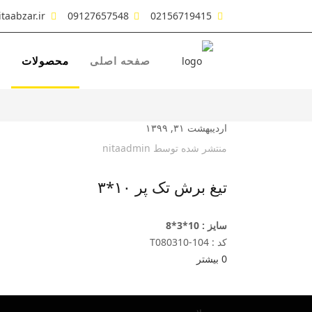
taabzar.ir
09127657548
02156719415
صفحه اصلی
محصولات
ش
اردیبهشت ۳۱, ۱۳۹۹
منتشر شده توسط
nitaadmin
تیغ برش تک پر ۱۰*۳
سایز : 10*3*8
کد : T080310-104
0
بیشتر