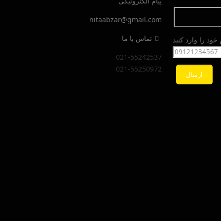
پیام الکترونیکی
nitaabzar@gmail.com
تماس با ما
ود را وارد کنید
021-55242537
021-55250972