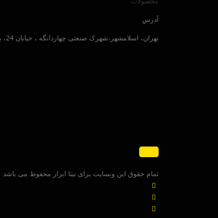
محصولات
آدرس
تهران، اسلامشهر،شهرک صنعتی چهاردانگه ، خیابان 24، بلوار صنایع جنوبی ، پلاک 30
تمام حقوق این وبسایت برای نیتا ابزار محفوظ می باشد