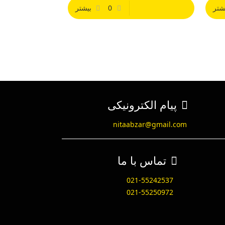
شتر
0
بیشتر
پیام الکترونیکی
nitaabzar@gmail.com
تماس با ما
021-55242537
021-55250972