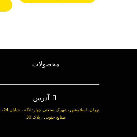
محصولات
آدرس
تهران، اسلامشهر،ش
صنایع جنوبی ، پلاک 30