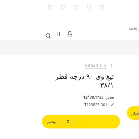
nitaadmin
تیغ وی ۹۰ درجه قطر
۳۸/۱
سایز : 25*38.1*12
کد : T123825-301
شتر
0
بیشتر