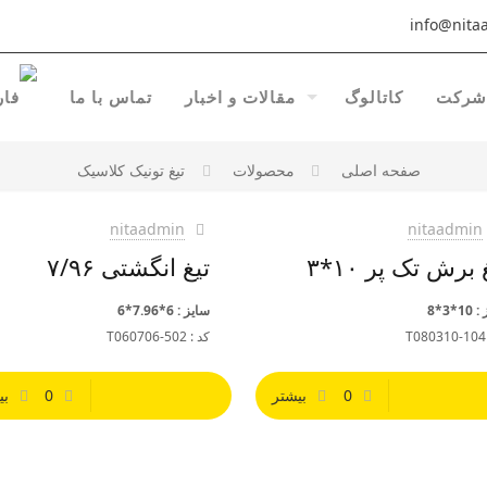
info@nitaa
شرکت
کاتالوگ
مقالات و اخبار
تماس با ما
صفحه اصلی
محصولات
تیغ تونیک کلاسیک
nitaadmin
nitaadmin
 برش تک پر ۱۰*۳
تیغ انگشتی ۷/۹۶
1*3*8
سایز : 6*7.96*6
T
کد : T060706-502
0
بیشتر
0
بی