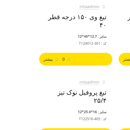
nitaadmin
ر
تیغ وی ۱۵۰ درجه قطر
۴۰
سایز : 12.7*40*12
کد : T124012-301
شتر
0
بیشتر
nitaadmin
تیغ پروفیل نوک تیز
۲۵/۴
سایز : 16*25.4*12
کد : T122516-405