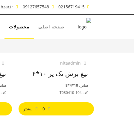
bzar.ir
09127657548
02156719415
صفحه اصلی
محصولات
nitaadmin
تیغ برش تک پر ۱۰*۴
تیغ
سایز : 10*4*8
سایز : 0
کد : T080410-104
کد : 080310-104
0
بیشتر