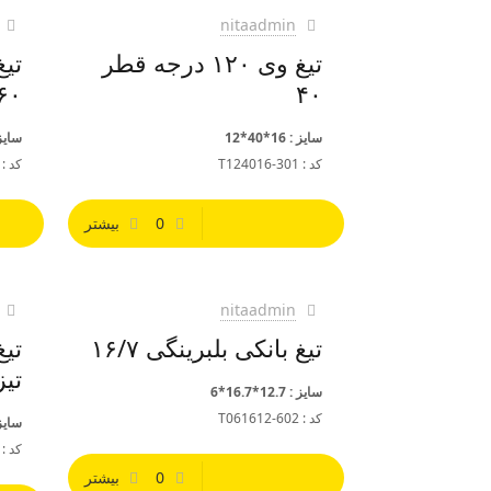
nitaadmin
تیغ وی ۱۲۰ درجه قطر
۶۰
۴۰
سایز : 16*40*12
سایز : 23.4
کد : T124016-301
کد : 126023-301
0
بیشتر
nitaadmin
تیغ بانکی بلبرینگی ۱۶/۷
تی
تیز۲/۷
سایز : 12.7*16.7*6
کد : T061612-602
سایز : 9.5*
کد : 121209-405
0
بیشتر