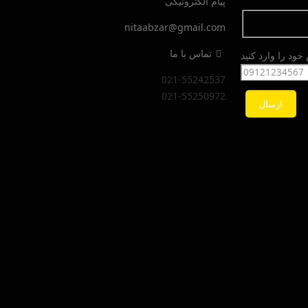
پیام الکترونیکی
nitaabzar@gmail.com
تماس با ما
ود را وارد کنید
021-55242537
021-55250972