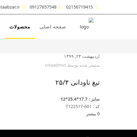
taabzar.ir
09127657548
02156719415
صفحه اصلی
محصولات
ش
اردیبهشت ۲۳, ۱۳۹۹
منتشر شده توسط
nitaadmin
تیغ ناودانی ۲۵/۴
سایز : 17.7*25.4*12
کد : T122517-601
0
بیشتر