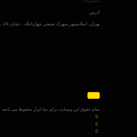
محصولات
آدرس
تهران، اسلامشهر،شهرک صنعتی چهاردانگه ، خیابان 24، بلوار صنایع جنوبی ، پلاک 30
تمام حقوق این وبسایت برای نیتا ابزار محفوظ می باشد