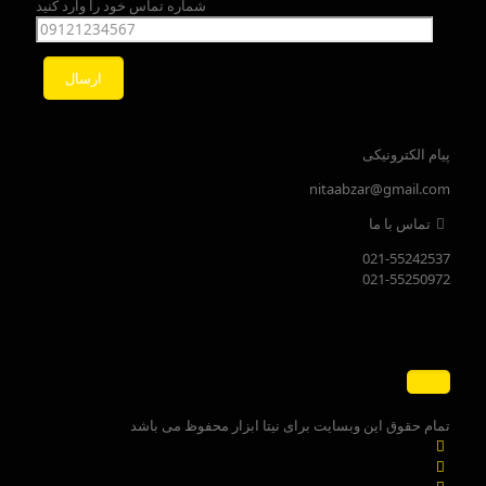
شماره تماس خود را وارد کنید
پیام الکترونیکی
nitaabzar@gmail.com
تماس با ما
021-55242537
021-55250972
تمام حقوق این وبسایت برای نیتا ابزار محفوظ می باشد