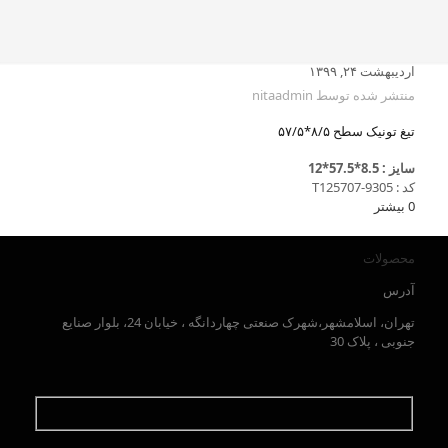
اردیبهشت ۲۴, ۱۳۹۹
منتشر شده توسط
nitaadmin
تیغ تونیک سطح ۸/۵*۵۷/۵
سایز : 8.5*57.5*12
کد : T125707-9305
0
بیشتر
محصولات
آدرس
تهران، اسلامشهر،شهرک صنعتی چهاردانگه ، خیابان 24، بلوار صنایع
جنوبی ، پلاک 30