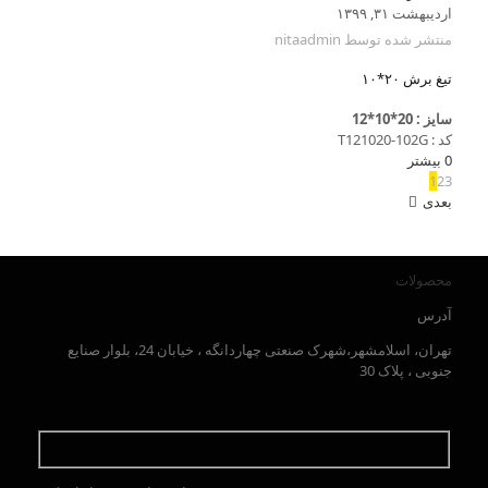
اردیبهشت ۳۱, ۱۳۹۹
منتشر شده توسط
nitaadmin
تیغ برش ۲۰*۱۰
سایز : 20*10*12
کد : T121020-102G
0
بیشتر
1
2
3
بعدی
محصولات
آدرس
تهران، اسلامشهر،شهرک صنعتی چهاردانگه ، خیابان 24، بلوار صنایع
جنوبی ، پلاک 30