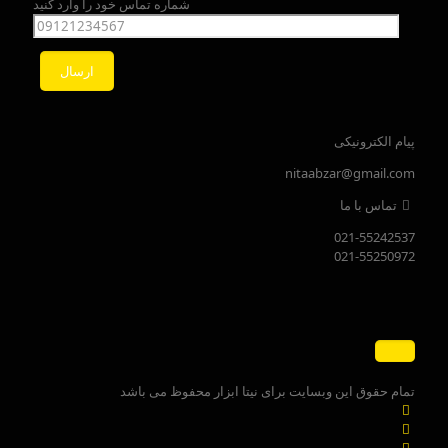
شماره تماس خود را وارد کنید
پیام الکترونیکی
nitaabzar@gmail.com
تماس با ما
021-55242537
021-55250972
تمام حقوق این وبسایت برای نیتا ابزار محفوظ می باشد