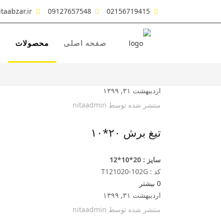
taabzar.ir
09127657548
02156719415
صفحه اصلی
محصولات
ش
اردیبهشت ۳۱, ۱۳۹۹
منتشر شده توسط
nitaadmin
تیغ برش ۲۰*۱۰
سایز : 20*10*12
کد : T121020-102G
0
بیشتر
اردیبهشت ۳۱, ۱۳۹۹
منتشر شده توسط
nitaadmin