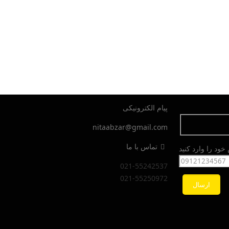
پیام الکترونیکی
nitaabzar@gmail.com
تماس با ما
ود را وارد کنید
021-55242537
021-55250972