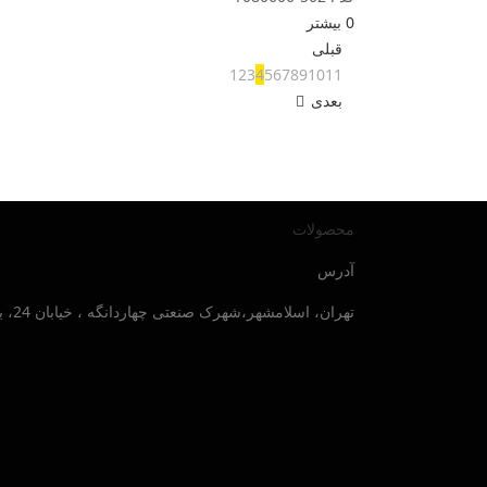
0
بیشتر
قبلی
1
2
3
4
5
6
7
8
9
10
11
بعدی
محصولات
آدرس
تهران، اسلامشهر،شهرک صنعتی چهاردانگه ، خیابان 24، بلوار صنایع جنوبی ، پلاک 30