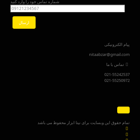
شماره تماس خود را وارد کنید
پیام الکترونیکی
nitaabzar@gmail.com
تماس با ما
021-55242537
021-55250972
تمام حقوق این وبسایت برای نیتا ابزار محفوظ می باشد