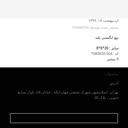
اردیبهشت ۱۸, ۱۳۹۹
منتشر شده توسط
nitaadmin
تیغ انگشتی بلند
سایز : 20*8*8
کد : T080820-504
0
بیشتر
محصولات
آدرس
تهران، اسلامشهر،شهرک صنعتی چهاردانگه ، خیابان 24، بلوار صنایع
جنوبی ، پلاک 30