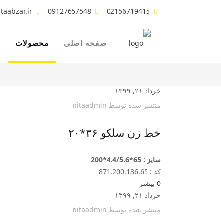
taabzar.ir
09127657548
02156719415
صفحه اصلی
محصولات
ش
خرداد ۲۱, ۱۳۹۹
منتشر شده توسط
nitaadmin
خط زن سلکو ۳۶*۲۰
سایز : 65*4.4/5.6*200
کد : 871.200.136.65
0
بیشتر
خرداد ۲۱, ۱۳۹۹
منتشر شده توسط
nitaadmin