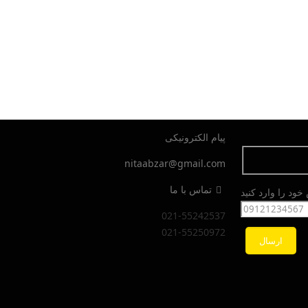
پیام الکترونیکی
nitaabzar@gmail.com
تماس با ما
ود را وارد کنید
021-55242537
021-55250972