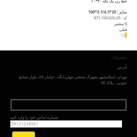
خط زن یک تکه ۲۰*۱۰
سایز : 20*3.1/4.3*100
کد : 871.100.020.20
0
بیشتر
قبلی
1
2
3
محصولات
آدرس
تهران، اسلامشهر،شهرک صنعتی چهاردانگه ، خیابان 24، بلوار صنایع
جنوبی ، پلاک 30
شماره تماس خود را وارد کنید